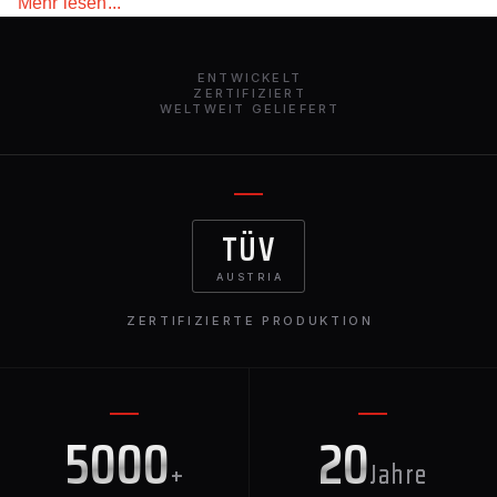
Mehr lesen...
einen aggressiveren und raffinierteren Mercedes-Benz
GLE SUV 2024. Dieser weltweit erhältliche Splitter
verleiht Ihrem GLE SUV einen raffinierten Touch.
ENTWICKELT
ZERTIFIZIERT
WELTWEIT GELIEFERT
TÜV
AUSTRIA
ZERTIFIZIERTE PRODUKTION
5000
20
+
Jahre