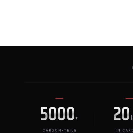
5000
20
+
CARBON-TEILE
IN CAR