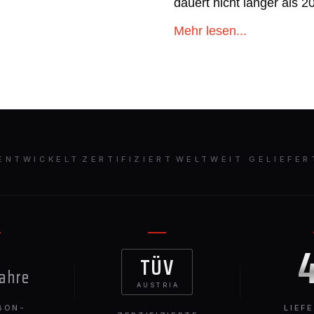
dauert nicht länger als 2
Mehr lesen...
ENTWICKELT
·
ZERTIFIZIERT
·
WELTWEIT GELIEFER
TÜV
Jahre
AUSTRIA
BON-
LIEF