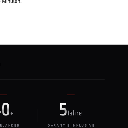
0 Minuten.
T
40
5
+
Jahre
ERLÄNDER
GARANTIE INKLUSIVE