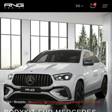
0
DE
Heim
Bodykits
Bodykit für Mercedes-Benz GLE Coupe C167 Facelift