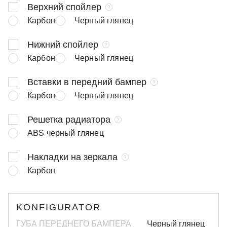
Верхний спойлер
Карбон
Черный глянец
Нижний спойлер
Карбон
Черный глянец
Вставки в передний бампер
Карбон
Черный глянец
Решетка радиатора
ABS черный глянец
Накладки на зеркала
Карбон
KONFIGURATOR
ГУБА ПЕРЕДНЕГО БАМПЕРА
Черный глянец