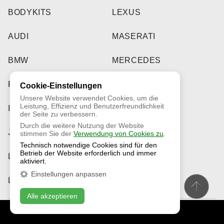
BODYKITS
LEXUS
AUDI
MASERATI
BMW
MERCEDES
FERRARI
PORSCHE
Cookie-Einstellungen
Unsere Website verwendet Cookies, um die
Leistung, Effizienz und Benutzerfreundlichkeit
INFINITI
ROLLS-ROYCE
der Seite zu verbessern.
Durch die weitere Nutzung der Website
JEEP
TESLA
stimmen Sie der
Verwendung von Cookies zu
.
Technisch notwendige Cookies sind für den
Betrieb der Website erforderlich und immer
LAMBORGHINI
TOYOTA
aktiviert.
Einstellungen anpassen
LAND ROVER
Alle akzeptieren
KONTAKTIEREN SIE UNS
ONLINE CHAT
FORGED
NEUIGKEIT