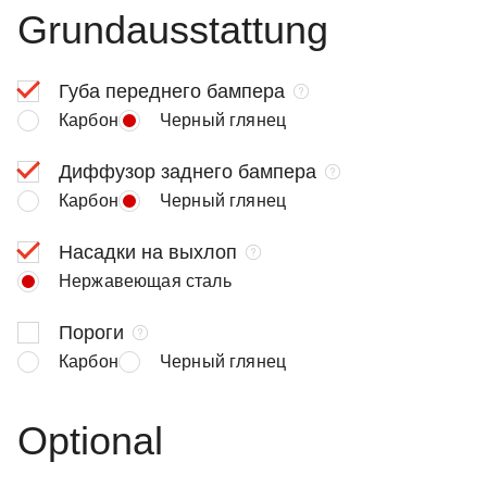
Grundausstattung
Губа переднего бампера
Карбон
Черный глянец
Диффузор заднего бампера
Карбон
Черный глянец
Насадки на выхлоп
Нержавеющая сталь
Пороги
Карбон
Черный глянец
Optional