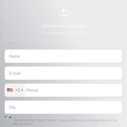
Upload photos (optional)
You can select multiple files
+1
By clicking the "Submit" button, I agree to the
data processing rules
and the
privacy policy