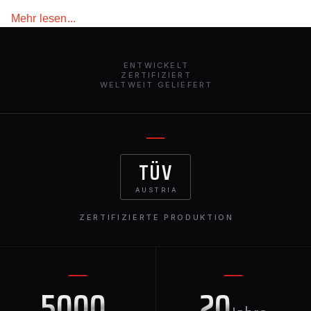
ziehen. Die Frontstoßstangenverkleidungen für den
Mehr lesen...
Mercedes-Benz GLE 167 bestehen aus hochwertigem
Verbundmaterial und lassen keinen Zweifel an der
Langlebigkeit des Produkts von Renegade Design.
ENTWICKELT
ZERTIFIZIERT
WELTWEIT GELIEFERT
TÜV
AUSTRIA
ZERTIFIZIERTE PRODUKTION
5000
20