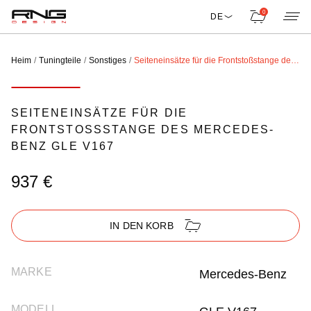
0
DE
Heim
Tuningteile
Sonstiges
Seiteneinsätze für die Frontstoßstange des Mercedes-Benz GLE V167
SEITENEINSÄTZE FÜR DIE
FRONTSTOSSSTANGE DES MERCEDES-B
ENZ GLE V167
937 €
IN DEN KORB
MARKE
Mercedes-Benz
MODELL