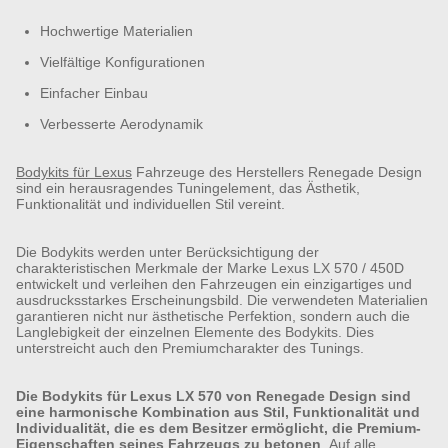
Hochwertige Materialien
Vielfältige Konfigurationen
Einfacher Einbau
Verbesserte Aerodynamik
Bodykits für Lexus
Fahrzeuge des Herstellers Renegade Design
sind ein herausragendes Tuningelement, das Ästhetik,
Funktionalität und individuellen Stil vereint.
Die Bodykits werden unter Berücksichtigung der
charakteristischen Merkmale der Marke Lexus LX 570 / 450D
entwickelt und verleihen den Fahrzeugen ein einzigartiges und
ausdrucksstarkes Erscheinungsbild. Die verwendeten Materialien
garantieren nicht nur ästhetische Perfektion, sondern auch die
Langlebigkeit der einzelnen Elemente des Bodykits. Dies
unterstreicht auch den Premiumcharakter des Tunings.
Die Bodykits für Lexus LX 570 von Renegade Design sind
eine harmonische Kombination aus Stil, Funktionalität und
Individualität, die es dem Besitzer ermöglicht, die Premium-
Eigenschaften seines Fahrzeugs zu betonen
. Auf alle