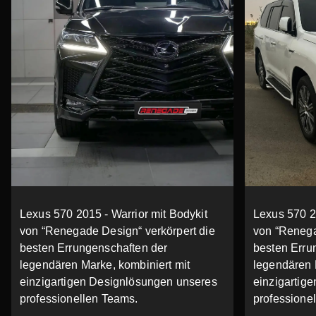
Lexus 570 2015 - Warrior mit Bodykit
Lexus 570 20
von “Renegade Design“ verkörpert die
von “Renega
besten Errungenschaften der
besten Erru
legendären Marke, kombiniert mit
legendären 
einzigartigen Designlösungen unseres
einzigartig
professionellen Teams.
professione