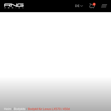
0
DE
Heim
Bodykits
Bodykit für Lexus LX570 / 450d