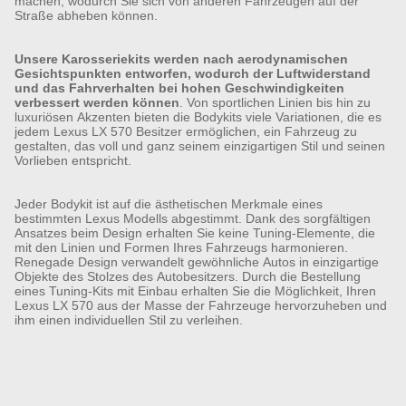
machen, wodurch Sie sich von anderen Fahrzeugen auf der
Straße abheben können.
Unsere Karosseriekits werden nach aerodynamischen
Gesichtspunkten entworfen, wodurch der Luftwiderstand
und das Fahrverhalten bei hohen Geschwindigkeiten
verbessert werden können
. Von sportlichen Linien bis hin zu
luxuriösen Akzenten bieten die Bodykits viele Variationen, die es
jedem Lexus LX 570 Besitzer ermöglichen, ein Fahrzeug zu
gestalten, das voll und ganz seinem einzigartigen Stil und seinen
Vorlieben entspricht.
Jeder Bodykit ist auf die ästhetischen Merkmale eines
bestimmten Lexus Modells abgestimmt. Dank des sorgfältigen
Ansatzes beim Design erhalten Sie keine Tuning-Elemente, die
mit den Linien und Formen Ihres Fahrzeugs harmonieren.
Renegade Design verwandelt gewöhnliche Autos in einzigartige
Objekte des Stolzes des Autobesitzers. Durch die Bestellung
eines Tuning-Kits mit Einbau erhalten Sie die Möglichkeit, Ihren
Lexus LX 570 aus der Masse der Fahrzeuge hervorzuheben und
ihm einen individuellen Stil zu verleihen.