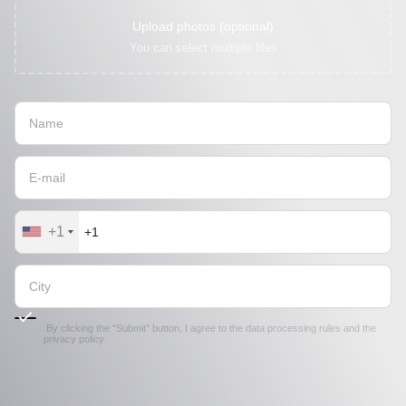
Upload photos (optional)
You can select multiple files
+1
By clicking the "Submit" button, I agree to the
data processing rules
and the
privacy policy