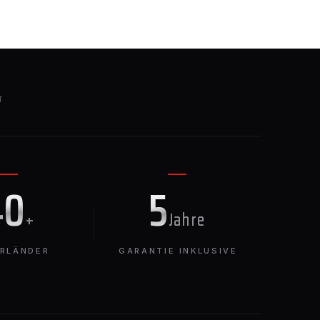
T
40
5
+
Jahre
ERLÄNDER
GARANTIE INKLUSIVE