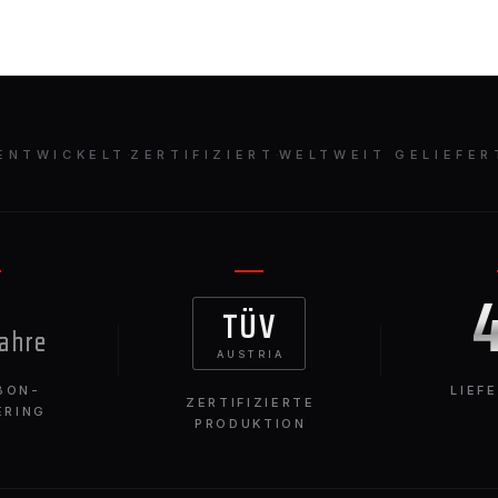
ENTWICKELT
·
ZERTIFIZIERT
·
WELTWEIT GELIEFER
TÜV
Jahre
AUSTRIA
BON-
LIEF
ZERTIFIZIERTE
ERING
PRODUKTION