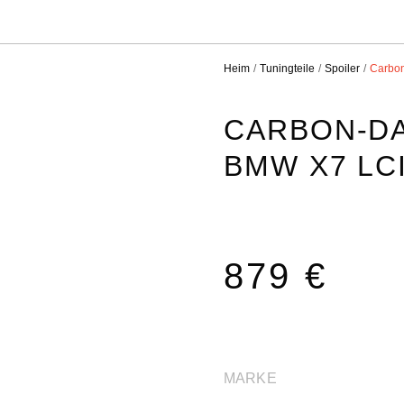
Heim
Tuningteile
Spoiler
Carbon
CARBON-D
BMW X7 LC
879 €
MARKE