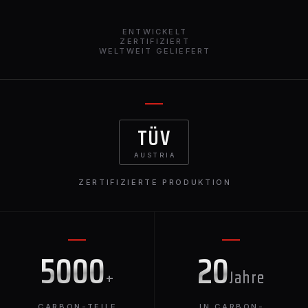
Schlüssel zu einem edlen BMW X7.
ENTWICKELT
ZERTIFIZIERT
WELTWEIT GELIEFERT
TÜV
AUSTRIA
ZERTIFIZIERTE PRODUKTION
5000
20
+
Jahre
CARBON-TEILE
IN CARBON-