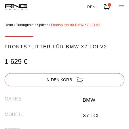
0
DE
Heim
Tuningteile
Splitter
Frontsplitter für BMW X7 LCI V2
FRONTSPLITTER FÜR BMW X7 LCI V2
1 629 €
IN DEN KORB
MARKE
BMW
MODELL
X7 LCI