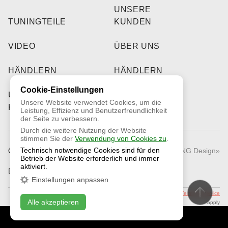
UNSERE
TUNINGTEILE
KUNDEN
VIDEO
ÜBER UNS
HÄNDLERN
HÄNDLERN
Cookie-Einstellungen
UNSERE
Unsere Website verwendet Cookies, um die
KUNDEN
Leistung, Effizienz und Benutzerfreundlichkeit
der Seite zu verbessern.
Durch die weitere Nutzung der Website
stimmen Sie der
Verwendung von Cookies zu
.
Technisch notwendige Cookies sind für den
Öffentliches Angebot
© 2026 «RNG Design»
Betrieb der Website erforderlich und immer
aktiviert.
Datenschutzrichtlinie
Einstellungen anpassen
This site is protected by reCAPTCHA and the Google
Privacy Policy
and
Terms of Service
Alle akzeptieren
apply
KONTAKTIEREN SIE UNS
ONLINE CHAT