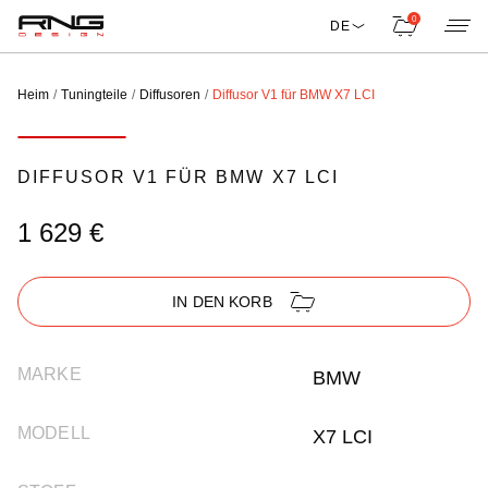
0
DE
Heim
Tuningteile
Diffusoren
Diffusor V1 für BMW X7 LCI
DIFFUSOR V1 FÜR BMW X7 LCI
1 629 €
IN DEN KORB
MARKE
BMW
MODELL
X7 LCI