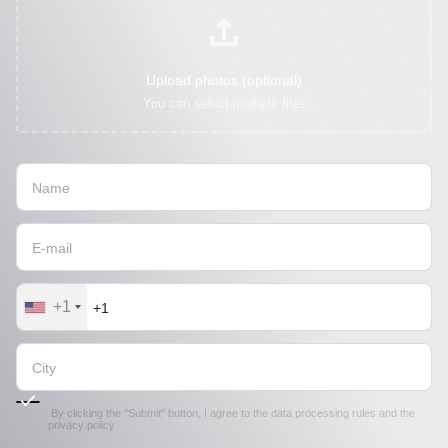
Upload photos (optional)
You can select multiple files
+1
By clicking the "Submit" button, I agree to the
data processing rules
and the
privacy policy