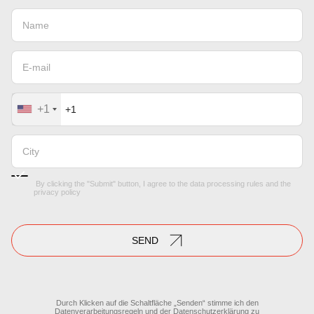
+1
By clicking the "Submit" button, I agree to the
data processing rules
and the
privacy policy
SEND
Durch Klicken auf die Schaltfläche „Senden“ stimme ich den
Datenverarbeitungsregeln
und der
Datenschutzerklärung
zu