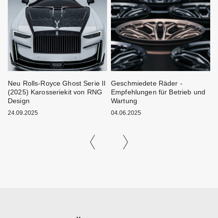
ei
Neu Rolls-Royce Ghost Serie II
Geschmiedete Räder -
W
(2025) Karosseriekit von RNG
Empfehlungen für Betrieb und
K
Design
Wartung
1
24.09.2025
04.06.2025