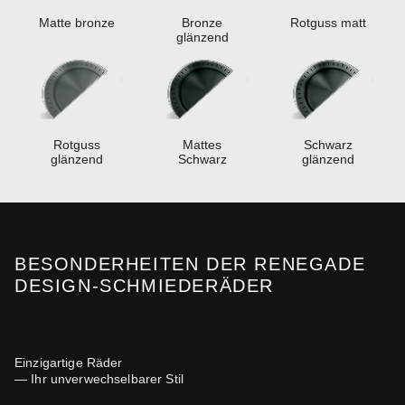
Matte bronze
Bronze
Rotguss matt
glänzend
Rotguss
Mattes
Schwarz
glänzend
Schwarz
glänzend
BESONDERHEITEN DER RENEGADE
DESIGN-SCHMIEDERÄDER
Einzigartige Räder
— Ihr unverwechselbarer Stil