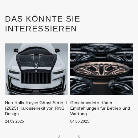
DAS KÖNNTE SIE
INTERESSIEREN
ei
Neu Rolls-Royce Ghost Serie II
Geschmiedete Räder -
W
(2025) Karosseriekit von RNG
Empfehlungen für Betrieb und
K
Design
Wartung
1
24.09.2025
04.06.2025