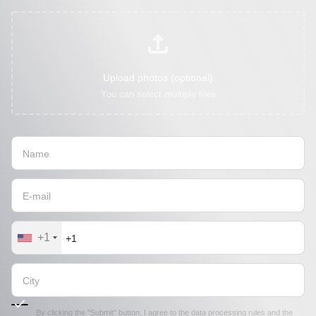
Upload photos (optional)
You can select multiple files
+1
By clicking the "Submit" button, I agree to the
data processing rules
and the