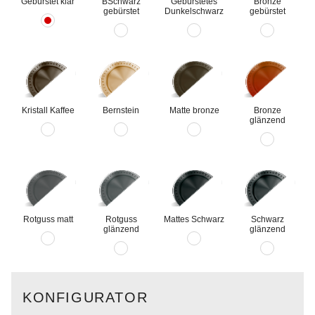
Gebürstet klar
ВSchwarz
Gebürstetes
Bronze
gebürstet
Dunkelschwarz
gebürstet
Kristall Kaffee
Bernstein
Matte bronze
Bronze
glänzend
Rotguss matt
Rotguss
Mattes Schwarz
Schwarz
glänzend
glänzend
KONFIGURATOR