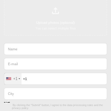
Upload photos (optional)
You can select multiple files
+1
By clicking the "Submit" button, I agree to the
data processing rules
and the
privacy policy