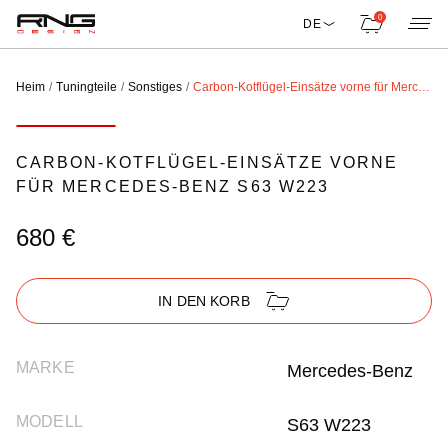
0
DE
Heim
Tuningteile
Sonstiges
Carbon-Kotflügel-Einsätze vorne für Mercedes-Benz S63 W223
CARBON-KOTFLÜGEL-EINSÄTZE VORNE
FÜR MERCEDES-BENZ S63 W223
680 €
IN DEN KORB
MARKE
Mercedes-Benz
MODELL
S63 W223