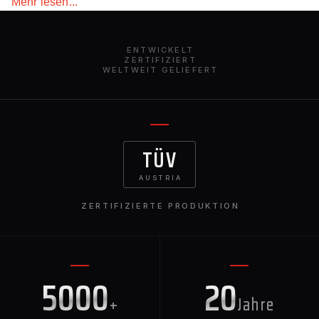
Mehr lesen...
und anspruchsvolleren Mercedes S 63 AMG. Sie sind
weltweit erhältlich und verleihen Ihrer S-Klasse 63 eine
raffinierte Note.
ENTWICKELT
ZERTIFIZIERT
WELTWEIT GELIEFERT
TÜV
AUSTRIA
ZERTIFIZIERTE PRODUKTION
5000
20
+
Jahre