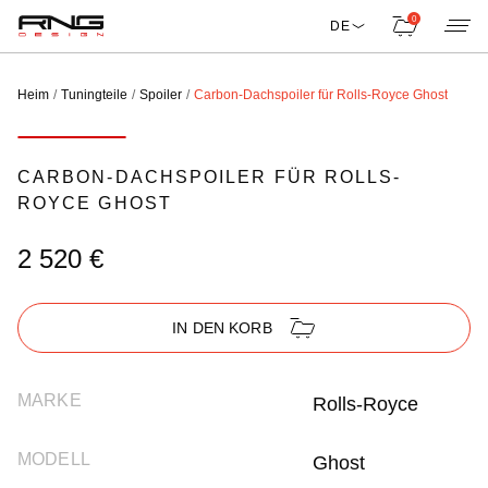
0
DE
Heim
Tuningteile
Spoiler
Carbon-Dachspoiler für Rolls-Royce Ghost
CARBON-DACHSPOILER FÜR ROLLS-
ROYCE GHOST
2 520 €
IN DEN KORB
MARKE
Rolls-Royce
MODELL
Ghost