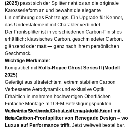
(2025)
passt sich der Splitter nahtlos an die originale
Karosserieform an und bewahrt die elegante
Linienführung des Fahrzeugs. Ein Upgrade für Kenner,
das Understatement mit Charakter verbindet.
Der Frontsplitter ist in verschiedenen Carbon-Finishes
erhältlich: klassisches Carbon, geschmiedeter Carbon,
glänzend oder matt — ganz nach Ihrem persönlichen
Geschmack.
Wichtige Merkmale:
Kompatibel mit
Rolls-Royce Ghost Series II (Modell
2025)
Gefertigt aus ultraleichtem, extrem stabilem Carbon
Verbesserte Aerodynamik und exklusive Optik
Erhältlich in mehreren hochwertigen Oberflächen
Einfache Montage mit OEM-Befestigungspunkten
Weltweiter Versand durch das Renegade Design
Verleihen Sie Ihrem Ghost eine markante Front mit
Netzwerk
dem Carbon-Frontsplitter von Renegade Design – wo
Luxus auf Performance trifft.
Jetzt weltweit bestellbar.