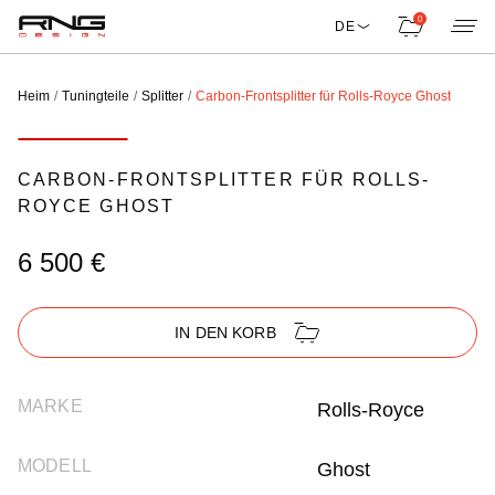
0
DE
Heim
Tuningteile
Splitter
Carbon-Frontsplitter für Rolls-Royce Ghost
CARBON-FRONTSPLITTER FÜR ROLLS-
ROYCE GHOST
6 500 €
IN DEN KORB
MARKE
Rolls-Royce
MODELL
Ghost