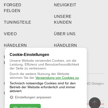
FORGED
NEUIGKEIT
FELGEN
UNSERE
TUNINGTEILE
KUNDEN
VIDEO
ÜBER UNS
HÄNDLERN
HÄNDLERN
Cookie-Einstellungen
UNSERE
Unsere Website verwendet Cookies, um die
KUNDEN
Leistung, Effizienz und Benutzerfreundlichkeit
der Seite zu verbessern.
Durch die weitere Nutzung der Website
stimmen Sie der
Verwendung von Cookies zu
.
Technisch notwendige Cookies sind für den
Öffentliches Angebot
© 2026 «RNG Design»
Betrieb der Website erforderlich und immer
aktiviert.
Datenschutzrichtlinie
Einstellungen anpassen
This site is protected by reCAPTCHA and the Google
Privacy Policy
and
Terms of Service
Alle akzeptieren
apply