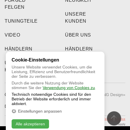
FORGED
NEUIGKEIT
FELGEN
UNSERE
TUNINGTEILE
KUNDEN
VIDEO
ÜBER UNS
HÄNDLERN
HÄNDLERN
Cookie-Einstellungen
UNSERE
Unsere Website verwendet Cookies, um die
KUNDEN
Leistung, Effizienz und Benutzerfreundlichkeit
der Seite zu verbessern.
Durch die weitere Nutzung der Website
stimmen Sie der
Verwendung von Cookies zu
.
Technisch notwendige Cookies sind für den
Öffentliches Angebot
© 2026 «RNG Design»
Betrieb der Website erforderlich und immer
aktiviert.
Datenschutzrichtlinie
Einstellungen anpassen
This site is protected by reCAPTCHA and the Google
Privacy Policy
and
Terms of Service
Alle akzeptieren
apply