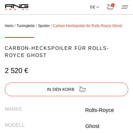
0
DE
Heim
Tuningteile
Spoiler
Carbon-Heckspoiler für Rolls-Royce Ghost
CARBON-HECKSPOILER FÜR ROLLS-
ROYCE GHOST
2 520 €
IN DEN KORB
MARKE
Rolls-Royce
MODELL
Ghost