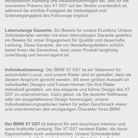
verbesserten Handling und Reaktionsvermögen bei, was für die
souveräne Präsenz des X7 G07 auf der Straße unerlässlich ist,
während die erhöhte Festigkeit die Vielseitigkeit und
Geländegängigkeit des Fahrzeugs ergänzt.
Lebenslange Garantie:
Ein Beweis für unsere Exzellenz Unsere
Schmiederäder werden mit einer lebenslangen Garantie geliefert,
ein Beweis für unser Engagement für Qualität und dauerhafte
Leistung. Diese Garantie, die vor Herstellungsfehlern schützt,
bietet Ihnen die Gewissheit, dass unser Produkt langfristig
zuverlässig und hervorragend ist.
Individualisierung:
Der BMW X7 G07 ist ein Statement für
automobilen Luxus, und unsere Räder sind so gestaltet, dass sie
diesem Anspruch gerecht werden. Mit einer großen Auswahl an
individuellen Designs und Farben können Sie Ihre Räder
individuell gestalten, um das elegante und kühne Design des X7
G07 zu unterstreichen. Ganz gleich, ob Sie dezente Raffinesse
oder ein ausgefalleneres Design bevorzugen, unsere
Individualisierungsoptionen bieten für jeden Geschmack etwas
und unterstreichen den einzigartigen Charakter Ihres BMW.
Der BMW X7 G07
ist bekannt für sein luxuriöses Interieur und
seine kraftvolle Leistung. Der X7 G07 verdient Räder, die diese
Eigenschaften noch unterstreichen. Unsere Schmiederäder