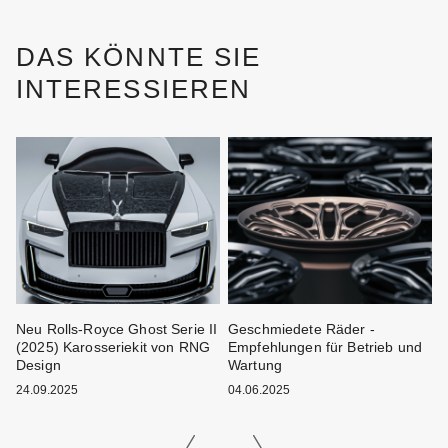
DAS KÖNNTE SIE
INTERESSIEREN
ei
Neu Rolls-Royce Ghost Serie II
Geschmiedete Räder -
W
(2025) Karosseriekit von RNG
Empfehlungen für Betrieb und
K
Design
Wartung
1
24.09.2025
04.06.2025