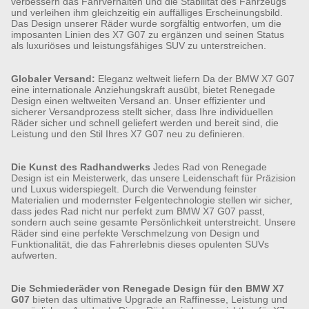
verbessern das Fahrverhalten und die Stabilität des Fahrzeugs
und verleihen ihm gleichzeitig ein auffälliges Erscheinungsbild.
Das Design unserer Räder wurde sorgfältig entworfen, um die
imposanten Linien des X7 G07 zu ergänzen und seinen Status
als luxuriöses und leistungsfähiges SUV zu unterstreichen.
Globaler Versand:
Eleganz weltweit liefern Da der BMW X7 G07
eine internationale Anziehungskraft ausübt, bietet Renegade
Design einen weltweiten Versand an. Unser effizienter und
sicherer Versandprozess stellt sicher, dass Ihre individuellen
Räder sicher und schnell geliefert werden und bereit sind, die
Leistung und den Stil Ihres X7 G07 neu zu definieren.
Die Kunst des Radhandwerks
Jedes Rad von Renegade
Design ist ein Meisterwerk, das unsere Leidenschaft für Präzision
und Luxus widerspiegelt. Durch die Verwendung feinster
Materialien und modernster Felgentechnologie stellen wir sicher,
dass jedes Rad nicht nur perfekt zum BMW X7 G07 passt,
sondern auch seine gesamte Persönlichkeit unterstreicht. Unsere
Räder sind eine perfekte Verschmelzung von Design und
Funktionalität, die das Fahrerlebnis dieses opulenten SUVs
aufwerten.
Die Schmiederäder von Renegade Design für den BMW X7
G07
bieten das ultimative Upgrade an Raffinesse, Leistung und