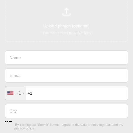
Upload photos (optional)
You can select multiple files
+1
By clicking the "Submit" button, I agree to the
data processing rules
and the
privacy policy