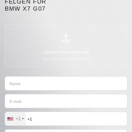
FELGEN FÜR
BMW X7 G07
Upload photos (optional)
You can select multiple files
+1