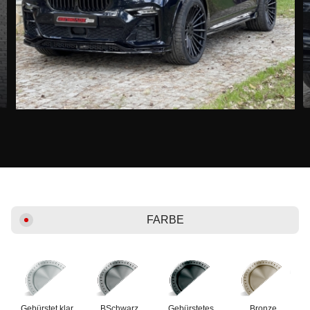
FARBE
Gebürstet klar
ВSchwarz
Gebürstetes
Bronze