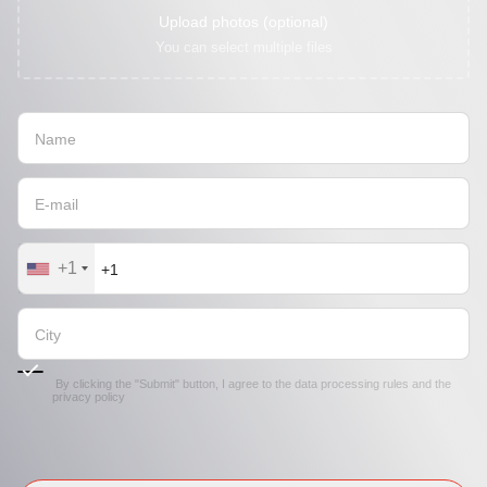
Upload photos (optional)
You can select multiple files
+1
By clicking the "Submit" button, I agree to the
data processing rules
and the
privacy policy