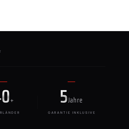
T
40
5
+
Jahre
ERLÄNDER
GARANTIE INKLUSIVE