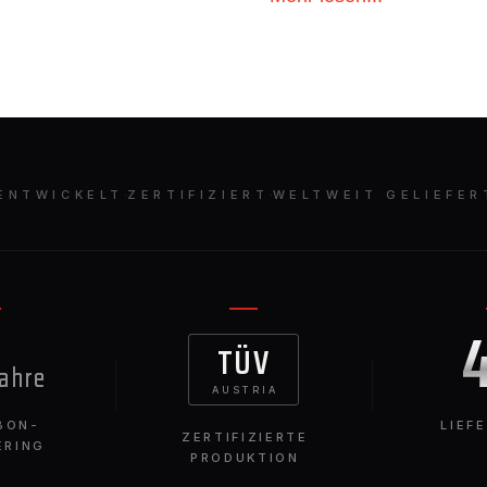
ENTWICKELT
·
ZERTIFIZIERT
·
WELTWEIT GELIEFER
TÜV
Jahre
AUSTRIA
BON-
LIEF
ZERTIFIZIERTE
ERING
PRODUKTION