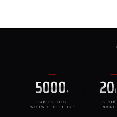
5000
20
+
CARBON-TEILE
IN CAR
WELTWEIT GELIEFERT
ENGINE