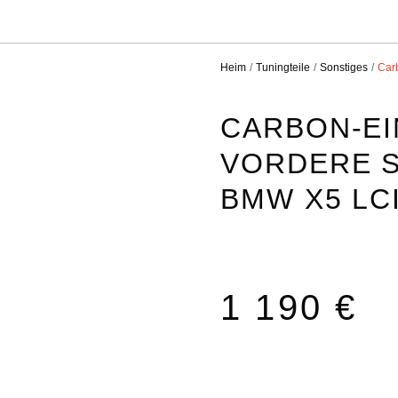
Heim
Tuningteile
Sonstiges
Car
CARBON-EI
VORDERE S
MW X5 LCI
1 190 €