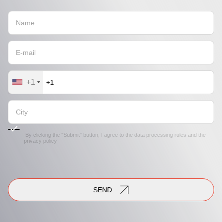
+1
By clicking the "Submit" button, I agree to the
data processing rules
and the
privacy policy
SEND