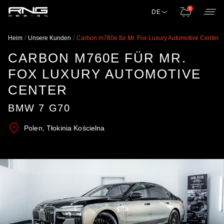
0
DE
Heim
Unsere Kunden
Carbon m760e für Mr. Fox Luxury Automotive Center
CARBON M760E FÜR MR.
FOX LUXURY AUTOMOTIVE
CENTER
BMW 7 G70
Polen, Tłokinia Kościelna