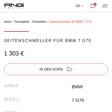
0
DE
Heim
Tuningteile
Schwellen
Seitenschweller für BMW 7 G70
SEITENSCHWELLER FÜR BMW 7 G70
1 303 €
IN DEN KORB
MARKE
BMW
MODELL
7 G70