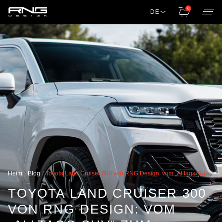
0
DE
Heim
Blog
Toyota Land Cruiser 300 von RNG Design: vom „Alltags-SUV“ zum Herrscher der Straße
TOYOTA LAND CRUISER 300
VON RNG DESIGN: VOM