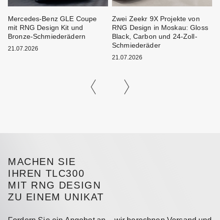
Mercedes-Benz GLE Coupe
Zwei Zeekr 9X Projekte von
M
mit RNG Design Kit und
RNG Design in Moskau: Gloss
F
Bronze-Schmiederädern
Black, Carbon und 24-Zoll-
B
Schmiederäder
21.07.2026
21.07.2026
2
MACHEN SIE
IHREN TLC300
MIT RNG DESIGN
ZU EINEM UNIKAT