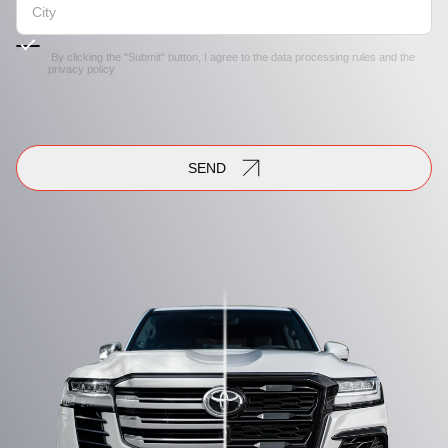
By clicking the "Submit" button, I agree to the
data processing rules
and the
privacy policy
SEND