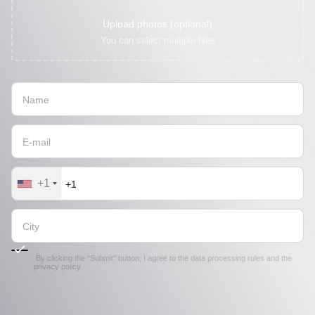
Upload photos (optional)
You can select multiple files
+1
By clicking the "Submit" button, I agree to the
data processing rules
and the
privacy policy