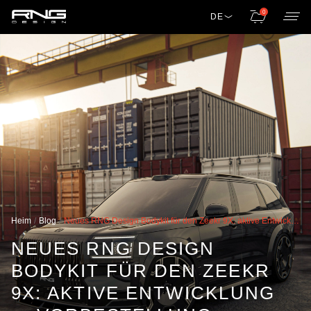
0
DE
Heim
Blog
Neues RNG Design Bodykit für den Zeekr 9X: aktive Entwicklung — Vorbestellung bereits geöffnet
NEUES RNG DESIGN
BODYKIT FÜR DEN ZEEKR
9X: AKTIVE ENTWICKLUNG