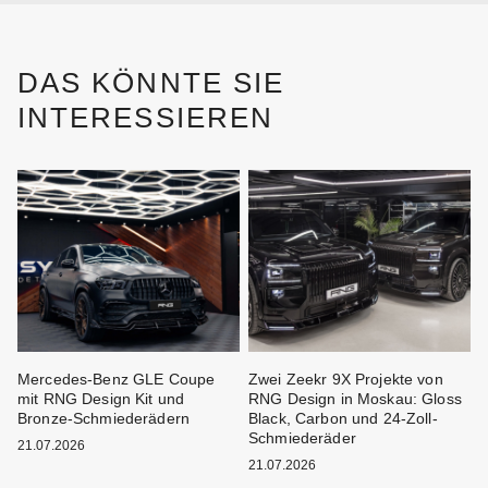
DAS KÖNNTE SIE
INTERESSIEREN
Mercedes-Benz GLE Coupe
Zwei Zeekr 9X Projekte von
M
mit RNG Design Kit und
RNG Design in Moskau: Gloss
F
Bronze-Schmiederädern
Black, Carbon und 24-Zoll-
B
Schmiederäder
21.07.2026
21.07.2026
2