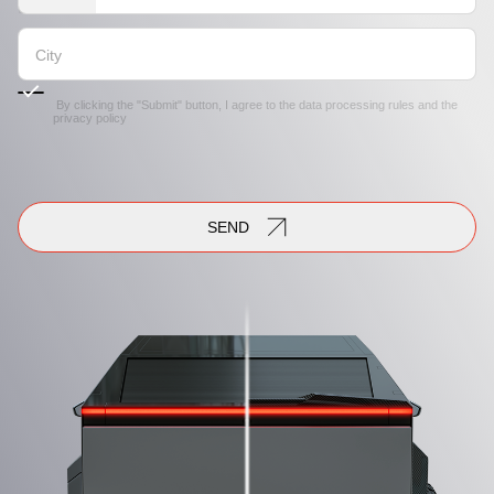
By clicking the "Submit" button, I agree to the
data processing rules
and the
privacy policy
SEND