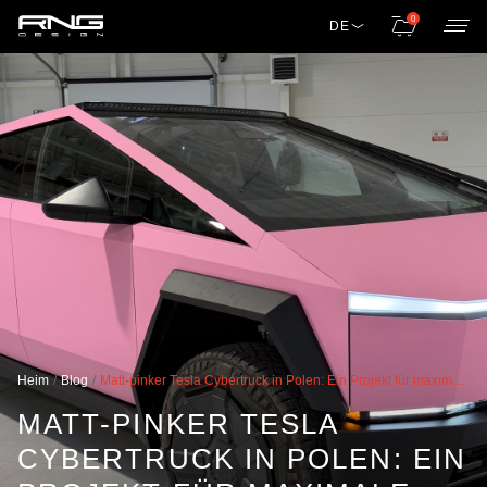
0
DE
Heim
Blog
Matt-pinker Tesla Cybertruck in Polen: Ein Projekt für maximale Aufmerksamkeit
MATT-PINKER TESLA
CYBERTRUCK IN POLEN: EIN