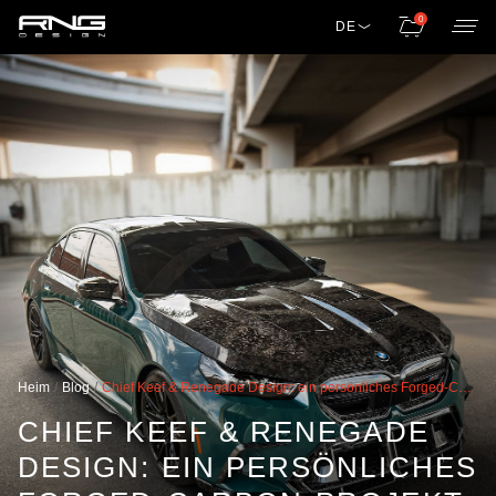
0
DE
Heim
Blog
Chief Keef & Renegade Design: ein persönliches Forged-Carbon-Projekt in Los Angeles
CHIEF KEEF & RENEGADE
DESIGN: EIN PERSÖNLICHES