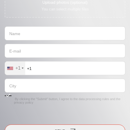
Upload photos (optional)
You can select multiple files
+1
By clicking the "Submit" button, I agree to the
data processing rules
and the
privacy policy