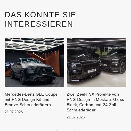
DAS KÖNNTE SIE
INTERESSIEREN
Mercedes-Benz GLE Coupe
Zwei Zeekr 9X Projekte von
M
mit RNG Design Kit und
RNG Design in Moskau: Gloss
F
Bronze-Schmiederädern
Black, Carbon und 24-Zoll-
B
Schmiederäder
21.07.2026
21.07.2026
2