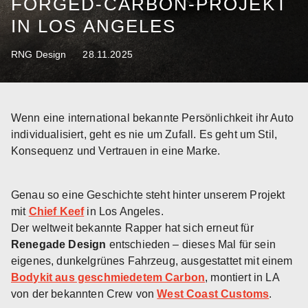
FORGED-CARBON-PROJEKT
IN LOS ANGELES
RNG Design
28.11.2025
Wenn eine international bekannte Persönlichkeit ihr Auto
individualisiert, geht es nie um Zufall. Es geht um Stil,
Konsequenz und Vertrauen in eine Marke.
Genau so eine Geschichte steht hinter unserem Projekt
mit
Chief Keef
in Los Angeles.
Der weltweit bekannte Rapper hat sich erneut für
Renegade Design
entschieden – dieses Mal für sein
eigenes, dunkelgrünes Fahrzeug, ausgestattet mit einem
Bodykit aus geschmiedetem Carbon
, montiert in LA
von der bekannten Crew von
West Coast Customs
.