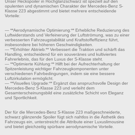
Unser Heckspoiler in Hochglanzschwarz ist speziell auf den
opulenten und dynamischen Charakter der Mercedes-Benz S-
Klasse 223 abgestimmt und bietet mehrere entscheidende
Vorteile:
— **Aerodynamische Optimierung:** Erhebliche Reduzierung des
Luftwiderstands und Verfeinerung der Luftströmung, was zu einer
verbesserten Fahrzeugstabilität und Kraftstoffeffizienz führt,
insbesondere bei höheren Geschwindigkeiten.
— **Erhöhter Abtrieb:** Verbessert die Traktion und schärft das
Handling, entscheidend für ein souveränes und kultiviertes
Fahrerlebnis, das für den Luxus der S-Klasse steht.
— **Optimierte Kühlung:** Hilft bei der Aufrechterhaltung der
Spitzenleistung wichtiger Fahrzeugkomponenten unter
verschiedenen Fahrbedingungen, indem sie eine bessere
Luftzirkulation ermöglicht.
— **Visuelles Upgrade:** Ergänzt das anspruchsvolle Design der
Mercedes-Benz S-Klasse 223 und verleiht dem
Gesamterscheinungsbild eine zusätzliche Schicht von Eleganz
und Sportlichkeit.
Der für die Mercedes-Benz S-Klasse 223 maßgeschneiderte,
schwarz glänzende Spoiler fügt sich nahtlos in die Ästhetik des
Fahrzeugs ein, unterstreicht die Attribute einer Luxuslimousine
und bietet gleichzeitig spürbare aerodynamische Vorteile.