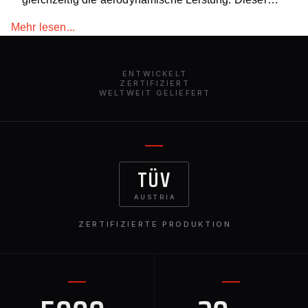
Dachspoiler ist perfekt auf die S-Klasse S223
Mehr lesen...
zugeschnitten und verleiht dem Fahrzeug einen
sportlicheren Look, ohne dabei an Eleganz
einzubüßen. Er ist weltweit erhältlich und ein
ENTWICKELT
unverzichtbares Upgrade für alle, die mit ihrem
ZERTIFIZIERT
WELTWEIT GELIEFERT
Mercedes S223 auf der Straße auffallen wollen.
TÜV
AUSTRIA
ZERTIFIZIERTE PRODUKTION