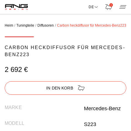
0
DE
Heim
Tuningteile
Diffusoren
Carbon heckdiffusor für Mercedes-Benz223
CARBON HECKDIFFUSOR FÜR MERCEDES-
BENZ223
2 692 €
IN DEN KORB
MARKE
Mercedes-Benz
MODELL
S223