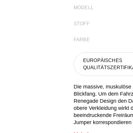
MODELL
STOFF
FARBE
EUROPÄISCHES
QUALITÄTSZERTIFIK
Die massive, muskulöse 
Blickfang. Um dem Fahrzeu
Renegade Design den Da
obere Verkleidung wirkt d
beeindruckende Freiräu
Jumper korrespondieren 
besteht aus Verbundmateri