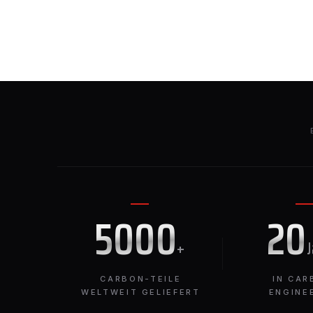
5000
20
+
CARBON-TEILE
IN CAR
WELTWEIT GELIEFERT
ENGINE