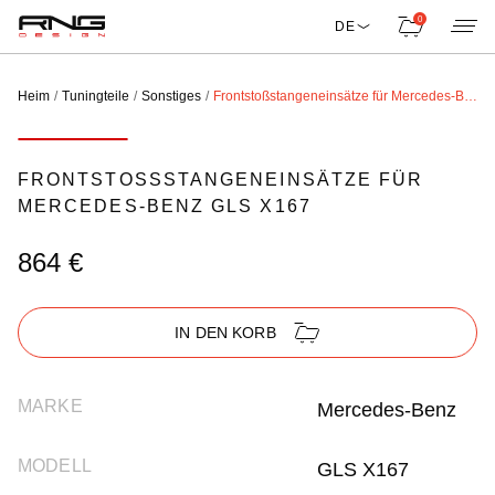
0
DE
Heim
Tuningteile
Sonstiges
Frontstoßstangeneinsätze für Mercedes-Benz GLS X167
FRONTSTOSSSTANGENEINSÄTZE FÜR M
ERCEDES-BENZ GLS X167
864 €
IN DEN KORB
MARKE
Mercedes-Benz
MODELL
GLS X167