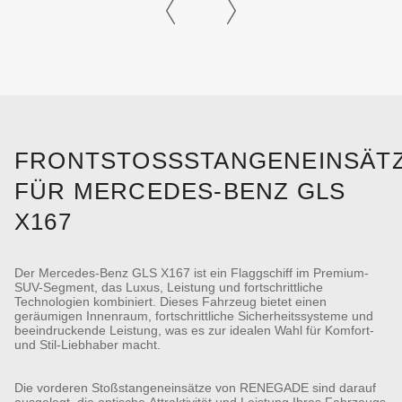
FRONTSTOSSSTANGENEINSÄTZE
ÜR MERCEDES-BENZ GLS X
167
Der Mercedes-Benz GLS X167 ist ein Flaggschiff im Premium-
SUV-Segment, das Luxus, Leistung und fortschrittliche
Technologien kombiniert. Dieses Fahrzeug bietet einen
geräumigen Innenraum, fortschrittliche Sicherheitssysteme und
beeindruckende Leistung, was es zur idealen Wahl für Komfort-
und Stil-Liebhaber macht.
Die vorderen Stoßstangeneinsätze von RENEGADE sind darauf
ausgelegt, die optische Attraktivität und Leistung Ihres Fahrzeugs