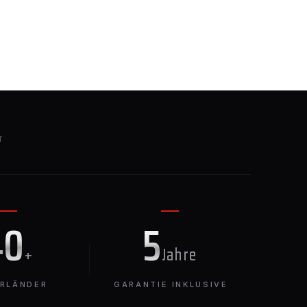
T
40
5
+
Jahre
ERLÄNDER
GARANTIE INKLUSIVE