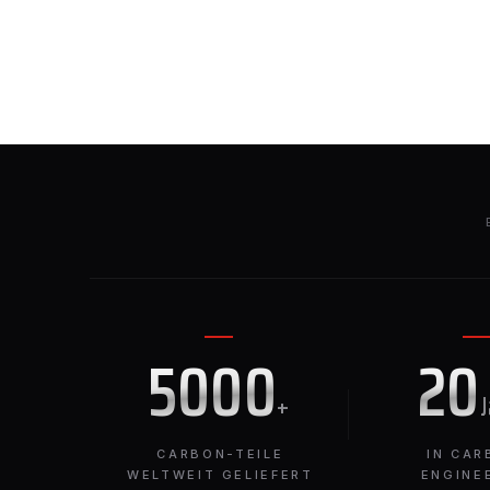
5000
20
+
CARBON-TEILE
IN CAR
WELTWEIT GELIEFERT
ENGINE