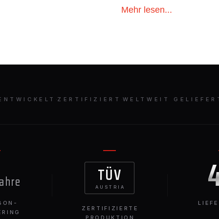
Mehr lesen...
ENTWICKELT
·
ZERTIFIZIERT
·
WELTWEIT GELIEFER
TÜV
Jahre
AUSTRIA
BON-
LIEF
ZERTIFIZIERTE
ERING
PRODUKTION