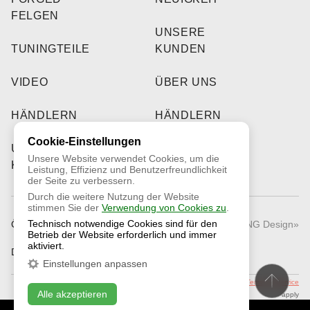
FELGEN
UNSERE
TUNINGTEILE
KUNDEN
VIDEO
ÜBER UNS
HÄNDLERN
HÄNDLERN
Cookie-Einstellungen
UNSERE
Unsere Website verwendet Cookies, um die
KUNDEN
Leistung, Effizienz und Benutzerfreundlichkeit
der Seite zu verbessern.
Durch die weitere Nutzung der Website
stimmen Sie der
Verwendung von Cookies zu
.
Technisch notwendige Cookies sind für den
Öffentliches Angebot
© 2026 «RNG Design»
Betrieb der Website erforderlich und immer
aktiviert.
Datenschutzrichtlinie
Einstellungen anpassen
This site is protected by reCAPTCHA and the Google
Privacy Policy
and
Terms of Service
Alle akzeptieren
apply