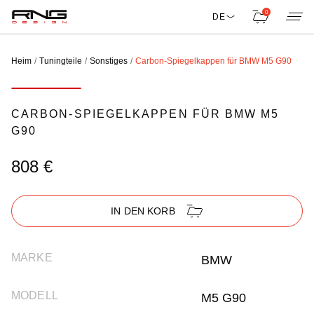
0
DE
Heim
Tuningteile
Sonstiges
Carbon-Spiegelkappen für BMW M5 G90
CARBON-SPIEGELKAPPEN FÜR BMW M5
G90
808 €
IN DEN KORB
MARKE
BMW
MODELL
M5 G90