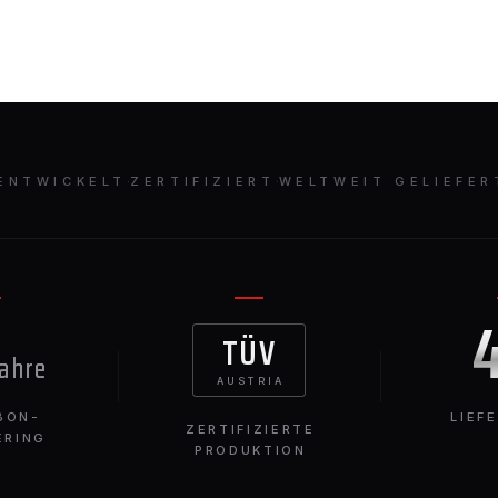
ENTWICKELT
·
ZERTIFIZIERT
·
WELTWEIT GELIEFER
TÜV
Jahre
AUSTRIA
BON-
LIEF
ZERTIFIZIERTE
ERING
PRODUKTION