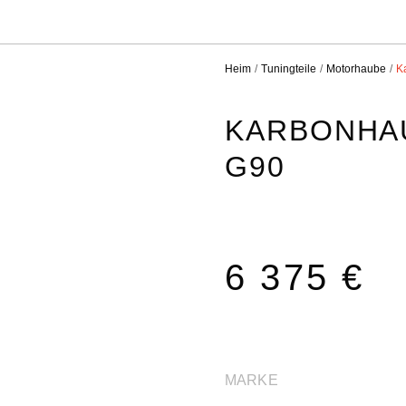
Heim
Tuningteile
Motorhaube
K
KARBONHA
G90
6 375 €
MARKE