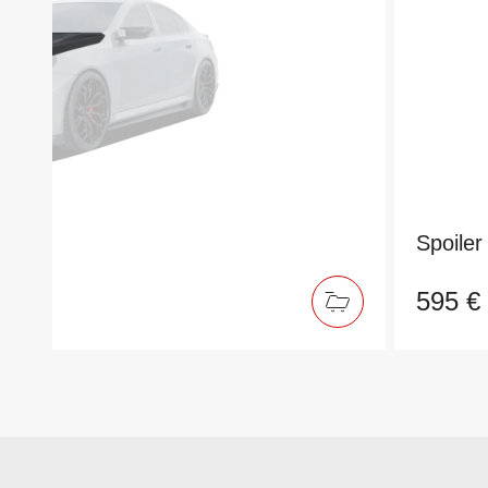
G90
Spoile
595 €