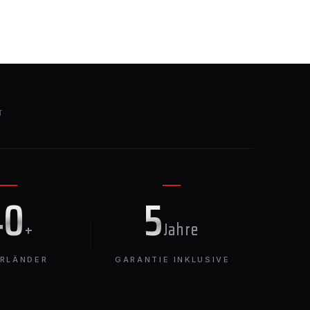
T
40
5
+
Jahre
ERLÄNDER
GARANTIE INKLUSIVE