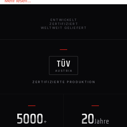
Mehr lesen...
Einsätze für den BMW X5M F95 machen am Fahrzeug
eine außergewöhnliche Figur, unterstreichen seine
aggressive M-Performance-Identität — und sorgen dafür,
ENTWICKELT
dass Ihr Fahrzeug sofort Aufmerksamkeit auf sich zieht
ZERTIFIZIERT
WELTWEIT GELIEFERT
und sich von jedem anderen X5M auf der Straße abhebt.
TÜV
AUSTRIA
ZERTIFIZIERTE PRODUKTION
5000
20
+
Jahre