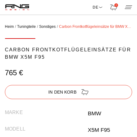
0
DE
Heim
Tuningteile
Sonstiges
Carbon Frontkotflügeleinsätze für BMW X5M F95
CARBON FRONTKOTFLÜGELEINSÄTZE FÜR
BMW X5M F95
765 €
IN DEN KORB
MARKE
BMW
MODELL
X5M F95