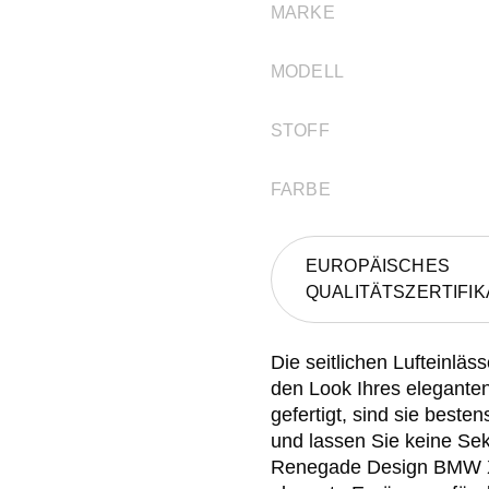
MARKE
MODELL
STOFF
FARBE
EUROPÄISCHES
QUALITÄTSZERTIFIK
Die seitlichen Lufteinl
den Look Ihres elegante
gefertigt, sind sie beste
und lassen Sie keine Sek
Renegade Design BMW X5