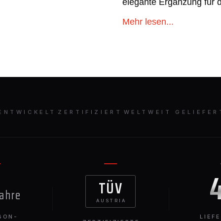
elegante Ergänzung für 
dessen charakteristische
Mehr lesen...
ENTWICKELT
·
ZERTIFIZIERT
·
WELTWEIT GELIEFER
TÜV
Jahre
AUSTRIA
BON-
LIEF