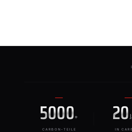
5000
20
+
CARBON-TEILE
IN CAR