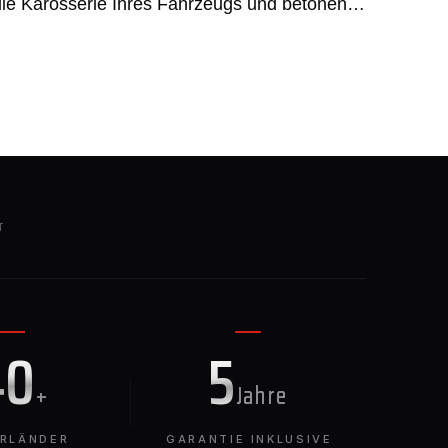
die Karosserie Ihres Fahrzeugs und betonen
 sportliche Eigenschaften.
T
40
5
+
Jahre
ERLÄNDER
GARANTIE INKLUSIVE