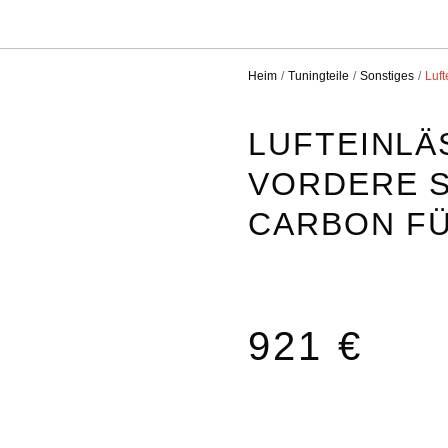
Heim
Tuningteile
Sonstiges
Luf
LUFTEINLÄ
VORDERE S
ARBON FÜR
921 €