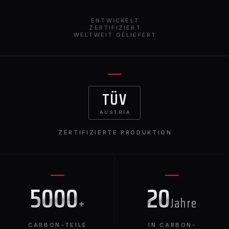
erhältlichen Karosserieverbreiterungen sind
unverzichtbar, um Ihr Land Cruiser 300 Erlebnis zu
ENTWICKELT
verbessern.
ZERTIFIZIERT
WELTWEIT GELIEFERT
TÜV
AUSTRIA
ZERTIFIZIERTE PRODUKTION
5000
20
+
Jahre
CARBON-TEILE
IN CARBON-