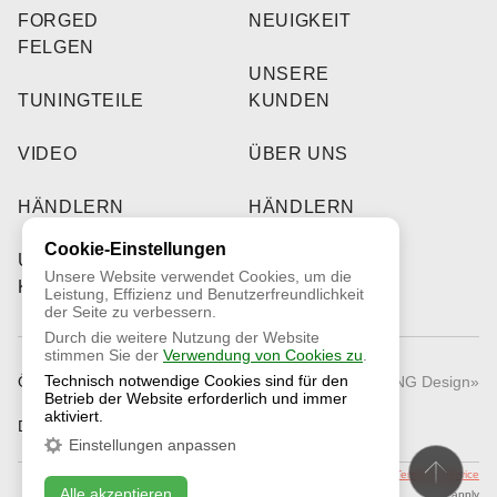
FORGED
NEUIGKEIT
FELGEN
UNSERE
TUNINGTEILE
KUNDEN
VIDEO
ÜBER UNS
HÄNDLERN
HÄNDLERN
Cookie-Einstellungen
UNSERE
Unsere Website verwendet Cookies, um die
KUNDEN
Leistung, Effizienz und Benutzerfreundlichkeit
der Seite zu verbessern.
Durch die weitere Nutzung der Website
stimmen Sie der
Verwendung von Cookies zu
.
Technisch notwendige Cookies sind für den
Öffentliches Angebot
© 2026 «RNG Design»
Betrieb der Website erforderlich und immer
aktiviert.
Datenschutzrichtlinie
Einstellungen anpassen
This site is protected by reCAPTCHA and the Google
Privacy Policy
and
Terms of Service
Alle akzeptieren
apply