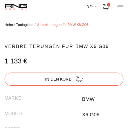
0
DE
Heim
Tuningteile
Verbreiterungen für BMW X6 G06
VERBREITERUNGEN FÜR BMW X6 G06
1 133 €
IN DEN KORB
MARKE
BMW
MODELL
X6 G06