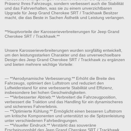
Präsenz Ihres Fahrzeugs, sondern verbessert auch die Stabilität
und das Fahrverhalten, was sie zu einem unverzichtbaren
Upgrade für Jeep Grand Cherokee SRT / Trackhawk Besitzer
macht, die das Beste in Sachen Ästhetik und Leistung verlangen.
**Hauptvorteile der Karosserieverbreiterungen für Jeep Grand
Cherokee SRT / Trackhawk:**
Unsere Karosserieverbreiterungen wurden sorgfältig entwickelt,
um den leistungsstarken Charakter und das unverwechselbare
Design des Jeep Grand Cherokee SRT / Trackhawk zu ergänzen
und bieten mehrere wichtige Vorteile:
— **Aerodynamische Verbesserung:** Erhöht die Breite des
Fahrzeugs, optimiert den Luftstrom und reduziert den
Luftwiderstand für eine verbesserte Stabilität und Effizienz,
insbesondere bei hohen Geschwindigkeiten.
— **Verbesserter Abtrieb:** Verbreitert die Fahrzeugposition,
verbessert die Traktion und das Handling für ein dynamischeres
und sichereres Fahrerlebnis.
— **Optimierte Kühlung:** Ermöglicht einen besseren Luftstrom
um kritische Komponenten und unterstützt so die Spitzenleistung
unter verschiedenen Fahrbedingungen.
— **Visueller Eindruck:** Verstärkt das souveräne
Erscheinungsbild des Jeep Grand Cherokee SRT / Trackhawk