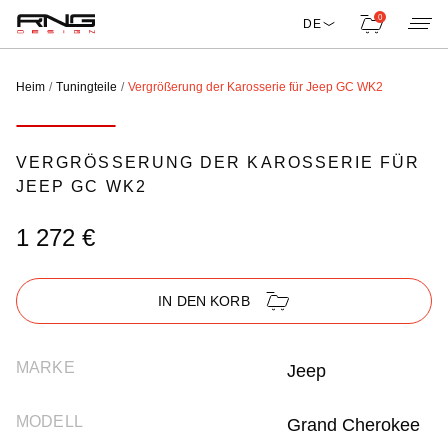
0
DE
Heim
Tuningteile
Vergrößerung der Karosserie für Jeep GC WK2
VERGRÖSSERUNG DER KAROSSERIE FÜR J
EEP GC WK2
1 272 €
IN DEN KORB
MARKE
Jeep
MODELL
Grand Cherokee