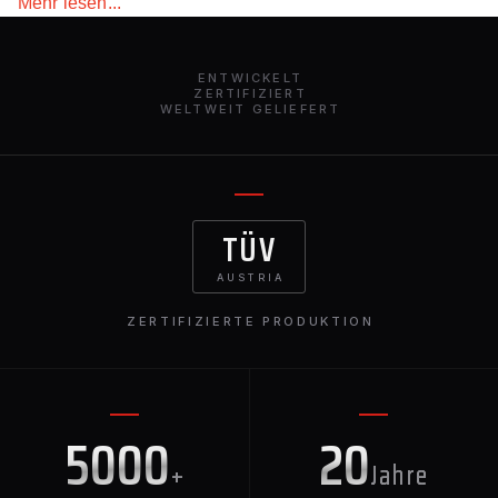
Mehr lesen...
erhöhen die Futter den Abtrieb des Autos und verbessern
die Aerodynamik. Die Teile bestehen aus Kohlenstoff
oder Kunststoff mit Basaltfasern. Leicht, langlebig, Sie
ENTWICKELT
haben keine Angst vor Wasser,
ZERTIFIZIERT
WELTWEIT GELIEFERT
Temperaturschwankungen. Die Montage erfolgt auf
einem speziellen Klebeband mit zusätzlicher Fixierung
mit Polyurethan-oder glasdichtstoff.
TÜV
AUSTRIA
ZERTIFIZIERTE PRODUKTION
5000
20
+
Jahre