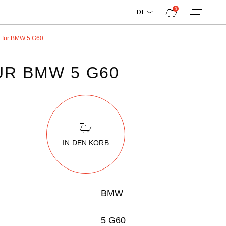
0
DE
r für BMW 5 G60
ÜR BMW 5 G60
IN DEN KORB
BMW
5 G60