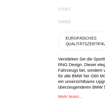
STOFF
FARBE
EUROPÄISCHES
QUALITÄTSZERTIFIK
Verstärken Sie die Sport
RNG Design. Dieser elegan
Fahrzeugs bei, sondern v
für alle BMW 5er G60 Mod
ein unverzichtbares Upg
überzeugenderen BMW 5er 
Spoiler ist die perfekte
Mehr lesen...
sucht.