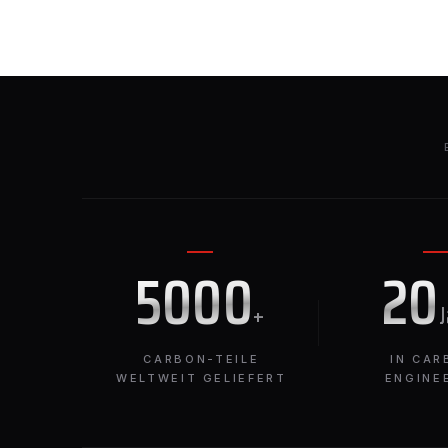
5000
20
+
CARBON-TEILE
IN CAR
WELTWEIT GELIEFERT
ENGINE