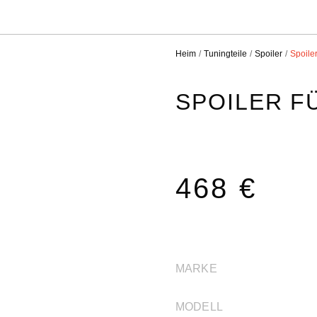
Heim
Tuningteile
Spoiler
Spoile
SPOILER F
468 €
MARKE
MODELL