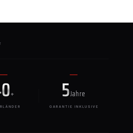
T
40
5
+
Jahre
ERLÄNDER
GARANTIE INKLUSIVE