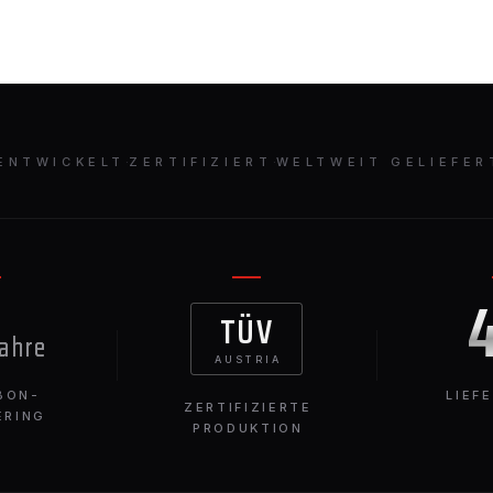
ENTWICKELT
·
ZERTIFIZIERT
·
WELTWEIT GELIEFER
TÜV
Jahre
AUSTRIA
BON-
LIEF
ZERTIFIZIERTE
ERING
PRODUKTION