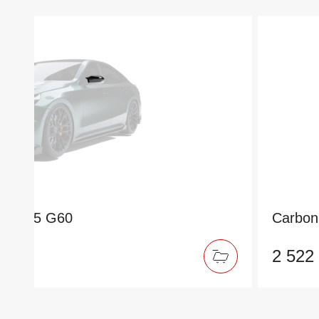
 BMW 5 G60
Carbon
2 522