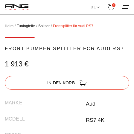
0
DE
Heim
Tuningteile
Splitter
Frontsplitter für Audi RS7
FRONT BUMPER SPLITTER FOR AUDI RS7
1 913 €
IN DEN KORB
MARKE
Audi
MODELL
RS7 4K