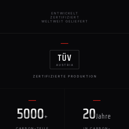
Frontsplitter ist Ihre Eintrittskarte zu einem
außergewöhnlichen RS7-Erlebnis.
ENTWICKELT
ZERTIFIZIERT
WELTWEIT GELIEFERT
TÜV
AUSTRIA
ZERTIFIZIERTE PRODUKTION
5000
20
+
Jahre
CARBON-TEILE
IN CARBON-