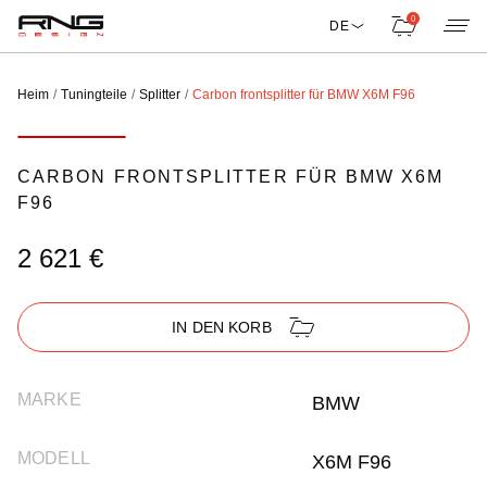
0
DE
Heim
Tuningteile
Splitter
Carbon frontsplitter für BMW X6M F96
CARBON FRONTSPLITTER FÜR BMW X6M
F96
2 621 €
IN DEN KORB
MARKE
BMW
MODELL
X6M F96