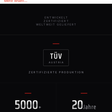
Mehr lesen...
Splitter das Exterieur und die Aerodynamik des Autos,
außerdem verringert er die Bodenfreiheit des BMW X6M
F96 nicht wesentlich, sodass das Einparken an
ENTWICKELT
Bordsteinen und anderen Hindernissen kein Problem
ZERTIFIZIERT
WELTWEIT GELIEFERT
darstellt.
TÜV
AUSTRIA
ZERTIFIZIERTE PRODUKTION
5000
20
+
Jahre