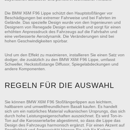
Die BMW X6M F96 Lippe schützt den Hauptstoßfänger vor
Beschädigungen bei extremer Fahrweise und bei Fahrten im
Gelände. Das spezielle Design wurde von den Ingenieuren und
Designern von Renegade Design entwickelt und sorgt für einen
erhöhten Anpressdruck des Fahrzeugs auf die Fahrbahn und
eine verbesserte Aerodynamik. Die Veränderungen sind bei
hohen Geschwindigkeiten spürbar.
Und um den Effekt zu maximieren, installieren Sie einen Satz von
dodger, die zusätzlich zu den BMW X6M F96 Lippe, umfasst
Schweller, Heckstoßstange Diffusor, Spiegelabdeckungen und
andere Komponenten.
REGELN FÜR DIE AUSWAHL
Sie können BMW X6M F96 Stoßfängerlippen aus leichtem,
haltbarem und umweltfreundlichem Basalt kaufen. Es handelt
sich um ein natürliches Material vulkanischen Ursprungs, das sich
durch hohe Leistungseigenschaften auszeichnet. Es wird Ton-in-
Ton auf die Karosseriefarbe abgestimmt, so dass die Lippe das
Design des Fahrzeugs harmonisch ergänzt. Für einen Akzent auf
Sportlichkeit und Aggressivität können Sie sich für Karbon