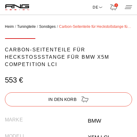
0
DE
Heim
Tuningteile
Sonstiges
Carbon-Seitenteile für Heckstoßstange für BMW X5M Competition LCI
CARBON-SEITENTEILE FÜR
HECKSTOSSSTANGE FÜR BMW X5M C
OMPETITION LCI
553 €
IN DEN KORB
MARKE
BMW
MODELL