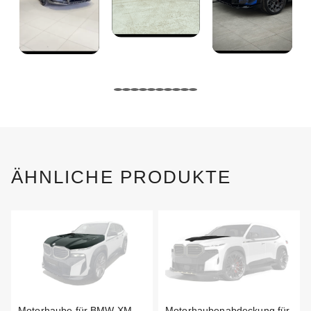
ÄHNLICHE PRODUKTE
Motorhaube für BMW XM
Motorhaubenabdeckung für