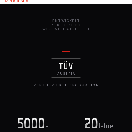
Mehr lesen...
einzigartiges und luxuriöses Upgrade suchen. Diese
exklusive Motorhaubenabdeckung ist weltweit über unser
umfangreiches Händlernetz erhältlich und sorgt dafür,
ENTWICKELT
dass sich Ihr BMW XM durch Eleganz und Stil
ZERTIFIZIERT
WELTWEIT GELIEFERT
auszeichnet.
TÜV
AUSTRIA
ZERTIFIZIERTE PRODUKTION
5000
20
+
Jahre