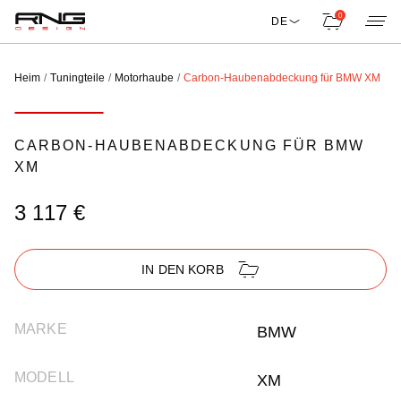
0
DE
Heim
Tuningteile
Motorhaube
Carbon-Haubenabdeckung für BMW XM
CARBON-HAUBENABDECKUNG FÜR BMW
XM
3 117 €
IN DEN KORB
MARKE
BMW
MODELL
XM