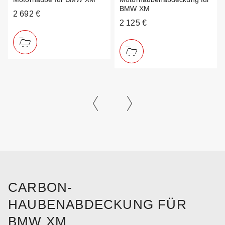
BMW XM
2 692 €
2 125 €
CARBON-
HAUBENABDECKUNG FÜR
BMW XM