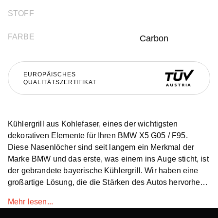
STOFF
FARBE
Carbon
EUROPÄISCHES
QUALITÄTSZERTIFIKAT
Kühlergrill aus Kohlefaser, eines der wichtigsten
dekorativen Elemente für Ihren BMW X5 G05 / F95.
Diese Nasenlöcher sind seit langem ein Merkmal der
Marke BMW und das erste, was einem ins Auge sticht, ist
der gebrandete bayerische Kühlergrill. Wir haben eine
großartige Lösung, die die Stärken des Autos hervorhebt
und ihm Luxus und Stil verleiht. Der Kohlefasergrill für
Mehr lesen...
den BMW X5 G05 / F95 von Renegade Design kann in
klassischem Carbon gefertigt oder für besondere Kenner