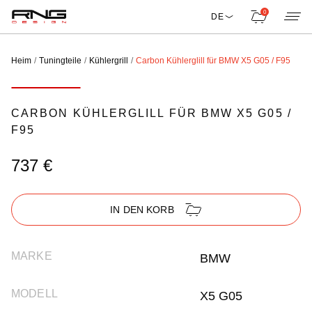
0
DE
Heim
Tuningteile
Kühlergrill
Carbon Kühlerglill für BMW X5 G05 / F95
CARBON KÜHLERGLILL FÜR BMW X5 G05 /
F95
737 €
IN DEN KORB
MARKE
BMW
MODELL
X5 G05