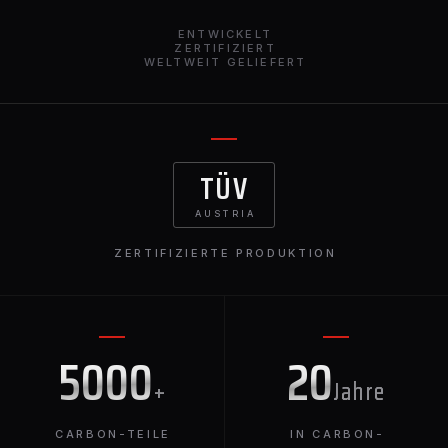
geschmiedet werden, während Ihre
ENTWICKELT
Nasenlochbeleuchtung an Ort und Stelle bleibt!
ZERTIFIZIERT
WELTWEIT GELIEFERT
TÜV
AUSTRIA
ZERTIFIZIERTE PRODUKTION
5000
20
+
Jahre
CARBON-TEILE
IN CARBON-