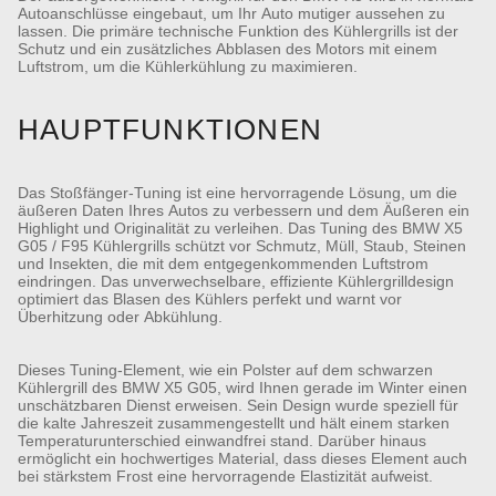
Autoanschlüsse eingebaut, um Ihr Auto mutiger aussehen zu
lassen. Die primäre technische Funktion des Kühlergrills ist der
Schutz und ein zusätzliches Abblasen des Motors mit einem
Luftstrom, um die Kühlerkühlung zu maximieren.
HAUPTFUNKTIONEN
Das Stoßfänger-Tuning ist eine hervorragende Lösung, um die
äußeren Daten Ihres Autos zu verbessern und dem Äußeren ein
Highlight und Originalität zu verleihen. Das Tuning des BMW X5
G05 / F95 Kühlergrills schützt vor Schmutz, Müll, Staub, Steinen
und Insekten, die mit dem entgegenkommenden Luftstrom
eindringen. Das unverwechselbare, effiziente Kühlergrilldesign
optimiert das Blasen des Kühlers perfekt und warnt vor
Überhitzung oder Abkühlung.
Dieses Tuning-Element, wie ein Polster auf dem schwarzen
Kühlergrill des BMW X5 G05, wird Ihnen gerade im Winter einen
unschätzbaren Dienst erweisen. Sein Design wurde speziell für
die kalte Jahreszeit zusammengestellt und hält einem starken
Temperaturunterschied einwandfrei stand. Darüber hinaus
ermöglicht ein hochwertiges Material, dass dieses Element auch
bei stärkstem Frost eine hervorragende Elastizität aufweist.