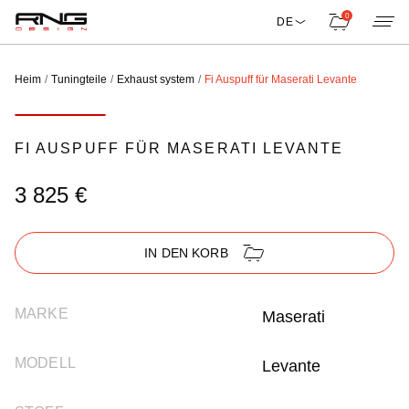
0
DE
Heim
Tuningteile
Exhaust system
Fi Auspuff für Maserati Levante
FI AUSPUFF FÜR MASERATI LEVANTE
3 825 €
IN DEN KORB
MARKE
Maserati
MODELL
Levante