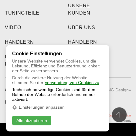
UNSERE
TUNINGTEILE
KUNDEN
VIDEO
ÜBER UNS
HÄNDLERN
HÄNDLERN
Cookie-Einstellungen
UNSERE
Unsere Website verwendet Cookies, um die
KUNDEN
Leistung, Effizienz und Benutzerfreundlichkeit
der Seite zu verbessern.
Durch die weitere Nutzung der Website
stimmen Sie der
Verwendung von Cookies zu
.
Technisch notwendige Cookies sind für den
Öffentliches Angebot
© 2026 «RNG Design»
Betrieb der Website erforderlich und immer
aktiviert.
Datenschutzrichtlinie
Einstellungen anpassen
This site is protected by reCAPTCHA and the Google
Privacy Policy
and
Terms of Service
Alle akzeptieren
apply
KONTAKTIEREN SIE UNS
ONLINE CHAT