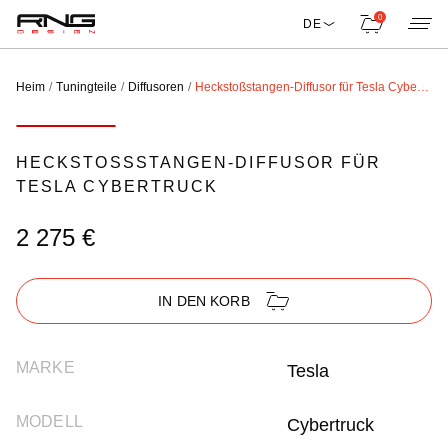
0
DE
Heim
Tuningteile
Diffusoren
Heckstoßstangen-Diffusor für Tesla Cybertruck
HECKSTOSSSTANGEN-DIFFUSOR FÜR T
ESLA CYBERTRUCK
2 275 €
IN DEN KORB
MARKE
Tesla
MODELL
Cybertruck